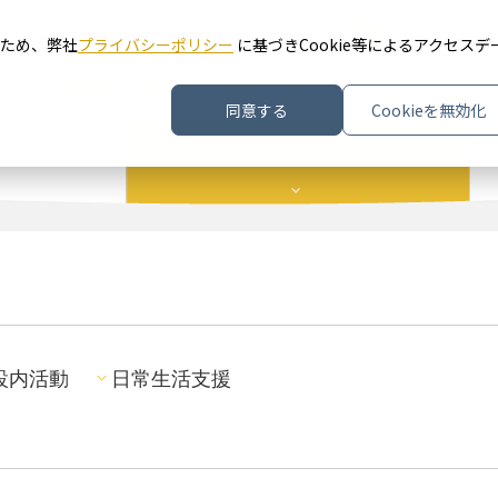
ホーム
医療法人豊田会について
小
中
大
文字サイズ
ため、弊社
プライバシーポリシー
に基づきCookie等によるアクセスデ
施設案内/施設内案内図
交通アクセス
同意する
Cookieを無効化
設内活動
日常生活支援