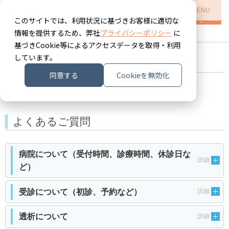
MENU
このサイトでは、利用状況に基づきお客様に適切な
情報を提供するため、弊社
プライバシーポリシー
に
基づきCookie等によるアクセスデータを取得・利用
しています。
お問い合わせ
同意する
Cookieを無効化
よくあるご質問
各種ダイヤルイン
よくあるご質問
病院について（受付時間、診療時間、休診日な
詳細
ど）
受診について（初診、予約など）
詳細
透析について
詳細