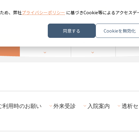
ホーム
医療法人豊田会について
小
中
大
文字サイズ
ため、弊社
プライバシーポリシー
に基づきCookie等によるアクセスデ
診療カレンダー
外来予定表
院内案内図
交通アクセス
同意する
Cookieを無効化
ご利用時のお願い
外来受診
入院案内
透析セ