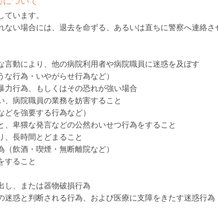
応について
しています。
れない場合には、退去を命ずる、あるいは直ちに警察へ連絡さ
な言動により、他の病院利用者や病院職員に迷惑を及ぼす
うな行為・いやがらせ行為など）
暴力行為、もしくはその恐れが強い場合
い、病院職員の業務を妨害すること
などを強要する行為など）
と、卑猥な発言などの公然わいせつ行為をすること
り、長時間とどまること
為（飲酒・喫煙・無断離院など）
をすること
出し、または器物破損行為
の迷惑と判断される行為、および医療に支障をきたす迷惑行為