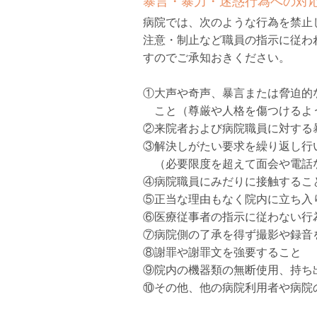
暴言・暴力・迷惑行為への対
病院では、次のような行為を禁止
注意・制止など職員の指示に従わ
すのでご承知おきください。
①大声や奇声、暴言または脅迫的
こと（尊厳や人格を傷つけるよ
②来院者および病院職員に対する
③解決しがたい要求を繰り返し行
（必要限度を超えて面会や電話
④病院職員にみだりに接触するこ
⑤正当な理由もなく院内に立ち入
⑥医療従事者の指示に従わない行
⑦病院側の了承を得ず撮影や録音
⑧謝罪や謝罪文を強要すること
⑨院内の機器類の無断使用、持ち
⑩その他、他の病院利用者や病院