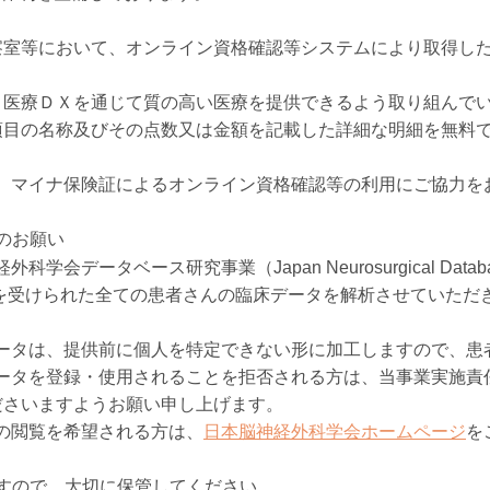
察室等において、オンライン資格確認等システムにより取得し
、医療ＤＸを通じて質の高い医療を提供できるよう取り組んで
項目の名称及びその点数又は金額を記載した詳細な明細を無料
、マイナ保険証によるオンライン資格確認等の利用にご協力を
のお願い
会データベース研究事業（Japan Neurosurgical Datab
手術を受けられた全ての患者さんの臨床データを解析させていただ
。
ータは、提供前に個人を特定できない形に加工しますので、患
ータを登録・使用されることを拒否される方は、当事業実施責任
ださいますようお願い申し上げます。
の閲覧を希望される方は、
日本脳神経外科学会ホームページ
を
すので、大切に保管してください。