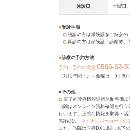
休診日
土曜日
■
受診手順
初診の方は保険証をご持参の
再診の方は保険証・診察券、
■
診察の予約方法
0566-62-5
予約、予約の変更
（対応時間：月～金曜日 9：30～1
■
その他
電子的診療
当院はオンライン資格確認を行う
行います。正確な情報を取得・活
※詳細は
「マイナンバーカードの
また、当院は医療DXに関し以下