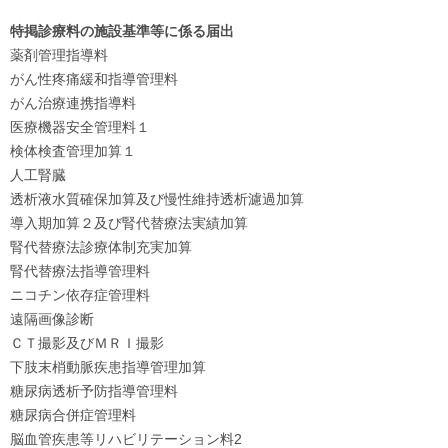
特掲診療料の施設基準等に係る届出
薬剤管理指導料
がん性疼痛緩和指導管理料
がん治療連携指導料
医療機器安全管理料１
検体検査管理加算１
人工腎臓
透析液水質確保加算及び慢性維持透析濾過加算
導入期加算２及び腎代替療法実績加算
腎代替療法診療体制充実加算
腎代替療法指導管理料
ニコチン依存症管理料
遠隔画像診断
ＣＴ撮影及びＭＲＩ撮影
下肢末梢動脈疾患指導管理加算
糖尿病透析予防指導管理料
糖尿病合併症管理料
脳血管疾患等リハビリテーション料2