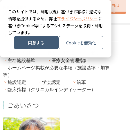
MENU
このサイトでは、利用状況に基づきお客様に適切な
情報を提供するため、弊社
プライバシーポリシー
に
基づきCookie等によるアクセスデータを取得・利用
しています。
病院概況
同意する
Cookieを無効化
理念・方針
個人情報保護
概要
主な施設基準
医療安全管理指針
ホームページ掲載が必要な事項（施設基準・加算
等）
施設認定
学会認定
沿革
臨床指標（クリニカルインディケーター）
ごあいさつ