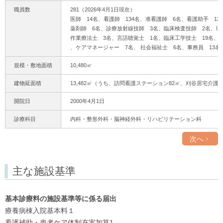
職員数
281（2026年4月1日現在）
医師 14名、看護師 134名、准看護師 6名、看護助手 1
薬剤師 6名、診療放射線技師 3名、臨床検査技師 2名、理
作業療法士 3名、言語聴覚士 1名、臨床工学技士 19名、
、ケアマネージャー 7名、 社会福祉士 6名、事務員 13名
規模・敷地面積
10,480㎡
建物延面積
13,482㎡（うち、訪問看護ステーション82㎡、刈谷居宅介護
開院日
2000年4月1日
診療科目
内科・整形外科・脳神経外科・リハビリテーション科
次へ
主な施設基準
基本診療料の施設基準等に係る届出
療養病棟入院基本料１
看護補助・患者ケア体制充実加算1