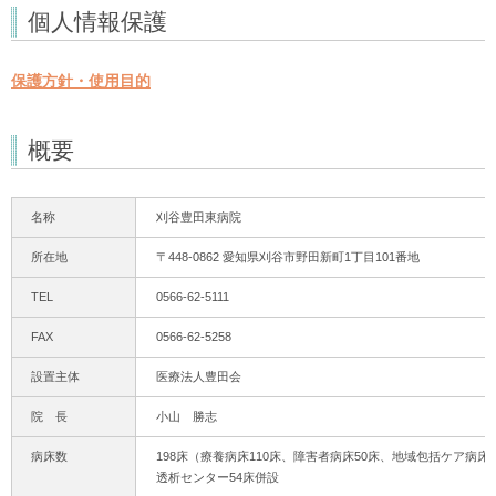
個人情報保護
保護方針・使用目的
概要
名称
刈谷豊田東病院
所在地
〒448-0862 愛知県刈谷市野田新町1丁目101番地
TEL
0566-62-5111
FAX
0566-62-5258
設置主体
医療法人豊田会
院 長
小山 勝志
病床数
198床（療養病床110床、障害者病床50床、地域包括ケア病床3
透析センター54床併設