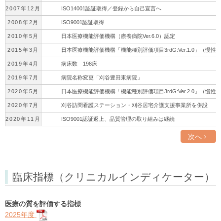
2007年12月
ISO14001認証取得／登録から自己宣言へ
2008年2月
ISO9001認証取得
2010年5月
日本医療機能評価機構（療養病院Ver.6.0）認定
2015年3月
日本医療機能評価機構「機能種別評価項目3rdG:Ver.1.0」（慢
2019年4月
病床数 198床
2019年7月
病院名称変更「刈谷豊田東病院」
2020年5月
日本医療機能評価機構「機能種別評価項目3rdG:Ver.2.0」（慢
2020年7月
刈谷訪問看護ステーション・刈谷居宅介護支援事業所を併設
2020年11月
ISO9001認証返上、品質管理の取り組みは継続
次へ
臨床指標（クリニカルインディケーター）
医療の質を評価する指標
2025年度