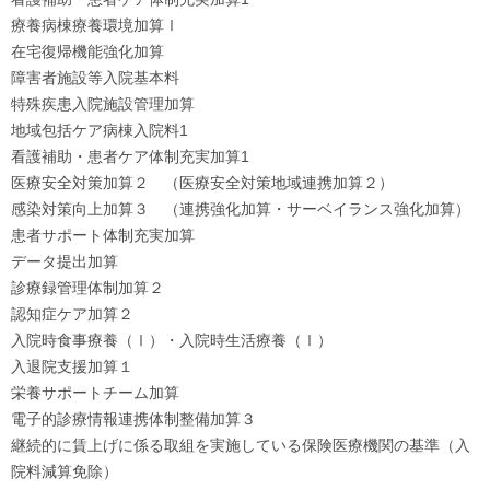
療養病棟療養環境加算Ⅰ
在宅復帰機能強化加算
障害者施設等入院基本料
特殊疾患入院施設管理加算
地域包括ケア病棟入院料1
看護補助・患者ケア体制充実加算1
医療安全対策加算２ （医療安全対策地域連携加算２）
感染対策向上加算３ （連携強化加算・サーベイランス強化加算）
患者サポート体制充実加算
データ提出加算
診療録管理体制加算２
認知症ケア加算２
入院時食事療養（Ⅰ）・入院時生活療養（Ⅰ）
入退院支援加算１
栄養サポートチーム加算
電子的診療情報連携体制整備加算３
継続的に賃上げに係る取組を実施している保険医療機関の基準（入
院料減算免除）