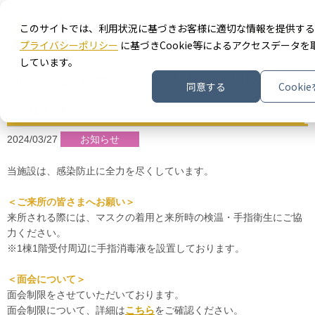
MENU
このサイトでは、利用状況に基づきお客様に適切な情報を提供する
プライバシーポリシー
に基づきCookie等によるアクセスデータを
しています。
新型コロナウイルス感染症に関する
同意する
Cooki
お知らせ
2024/03/27
お知らせ
当施設は、感染防止に全力を尽くしています。
＜ご来所の皆さまへお願い＞
来所される際には、マスクの着用と来所時の検温・手指衛生にご協
力ください。
※1棟1階受付周辺に手指消毒液を設置しております。
＜面会について＞
面会制限をさせていただいております。
面会制限について、詳細は
こちら
をご確認ください。