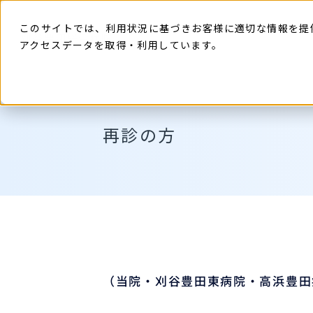
本
文
に
このサイトでは、利用状況に基づきお客様に適切な情報を提
ス
キ
アクセスデータを取得・利用しています。
ッ
プ
す
る
再診の方
（当院・刈谷豊田東病院・高浜豊田