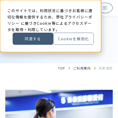
本
文
に
このサイトでは、利用状況に基づきお客様に適
ス
キ
切な情報を提供するため、弊社
プライバシーポ
ッ
リシー
に基づきCookie等によるアクセスデー
プ
す
タを取得・利用しています。
る
外来受診
同意する
Cookieを無効化
TOP
ご利用案内
外来受診