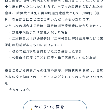
担当医師が地域の病院または診療所に紹介させていただく旨の
申し出を行ったにもかかわらず、当院での診療を希望された場
合は、 診療費とは別に再診時選定療養費として3,300円（税
込）を受診１回ごとにご負担いただく必要があります。
ただし次の場合は初診時・再診時選定療養費はかかりません。
・救急車来院または緊急入院した場合
・二次検診および妊婦健診（二次検診は健診結果表などに医
師名の記載があるものに限ります。）
・改めて紹介状をお持ちいただき受診した場合
・公費負担医療（子ども医療・母子医療除く）の対象者
※日ごろから患者さんの体質や病歴、健康状態を把握し、日常
的な診療や健康上のアドバイスなどをしてくれるかかりつけ医
を
持ちましょう。
かかりつけ医を