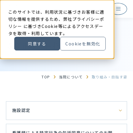
本
文
に
このサイトでは、利用状況に基づきお客様に適
ス
キ
切な情報を提供するため、弊社
プライバシーポ
ッ
リシー
に基づきCookie等によるアクセスデー
プ
す
タを取得・利用しています。
る
取り組み・目指す姿
同意する
Cookieを無効化
TOP
当院について
取り組み・目指す姿
施設認定
看護師による特定行為の包括同意についてのお願