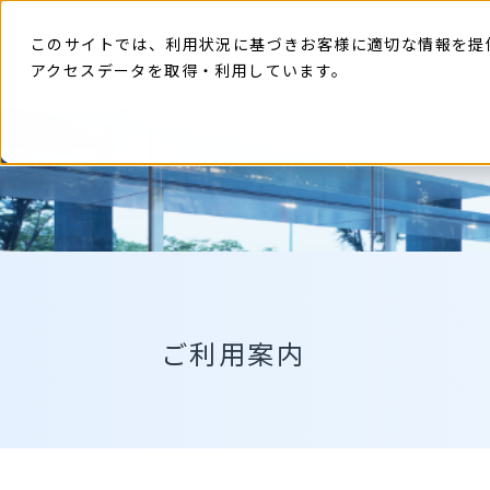
本
文
に
このサイトでは、利用状況に基づきお客様に適切な情報を提
ス
キ
アクセスデータを取得・利用しています。
ッ
プ
す
る
ご利用案内