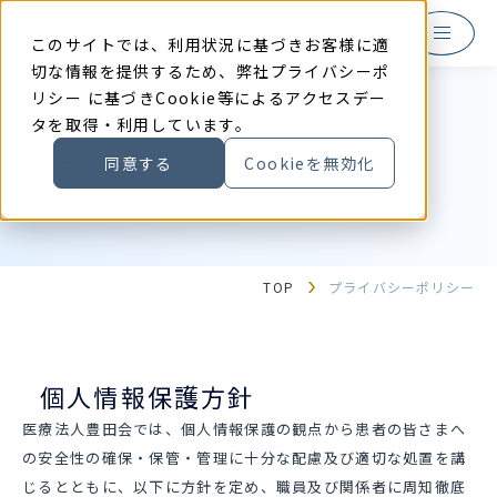
本
文
に
このサイトでは、利用状況に基づきお客様に適
ス
キ
切な情報を提供するため、弊社
プライバシーポ
ッ
リシー
に基づきCookie等によるアクセスデー
プ
す
タを取得・利用しています。
る
プライバシーポリシー
同意する
Cookieを無効化
TOP
プライバシーポリシー
個人情報保護方針
医療法人豊田会では、個人情報保護の観点から患者の皆さまへ
の安全性の確保・保管・管理に十分な配慮及び適切な処置を講
じるとともに、以下に方針を定め、職員及び関係者に周知徹底