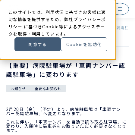
本
文
に
このサイトでは、利用状況に基づきお客様に適
ス
キ
切な情報を提供するため、弊社
プライバシーポ
ッ
リシー
に基づきCookie等によるアクセスデー
プ
TOP
お知らせ
【重要】病院駐車場が「車両ナンバー認識駐車
す
タを取得・利用しています。
る
同意する
Cookieを無効化
2026
年
1
月
20
日
【重要】病院駐車場が「車両ナンバー認
識駐車場」に変わります
お知らせ
重要なお知らせ
2月20日（金）（予定）より、病院駐車場は「車両ナン
バー認識駐車場」へ変更となります。
これに伴い、「車両ナンバーを自動で読み取る駐車場」に
変わり、入庫時に駐車券をお取りいただく必要はなくなり
ます。