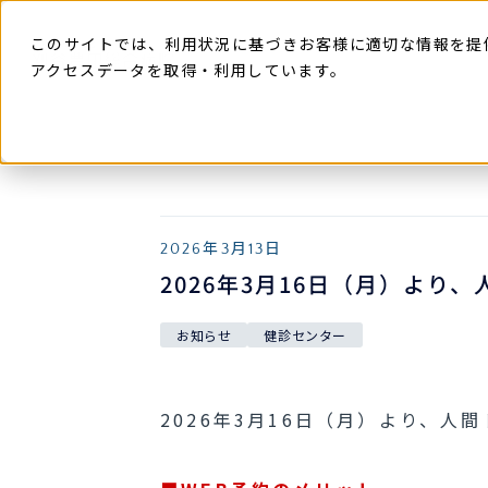
本
文
に
このサイトでは、利用状況に基づきお客様に適切な情報を提
ス
キ
アクセスデータを取得・利用しています。
ッ
プ
す
る
2026
年
3
月
13
日
2026年3月16日（月）より
お知らせ
健診センター
2026年3月16日（月）より、人