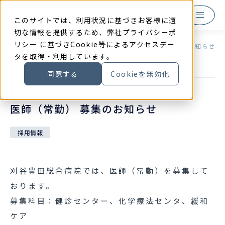
本
文
に
このサイトでは、利用状況に基づきお客様に適
ス
キ
切な情報を提供するため、弊社
プライバシーポ
ッ
リシー
に基づきCookie等によるアクセスデー
プ
TOP
お知らせ
医師（常勤） 募集のお知らせ
す
タを取得・利用しています。
る
同意する
Cookieを無効化
2024
年
9
月
11
日
医師（常勤） 募集のお知らせ
採用情報
刈谷豊田総合病院では、医師（常勤）を募集して
おります。
募集科目：健診センター、化学療法センタ、緩和
ケア