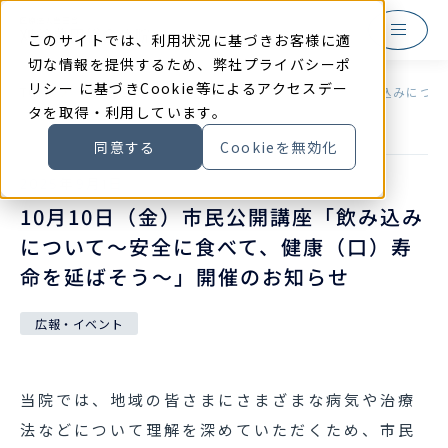
本
文
に
このサイトでは、利用状況に基づきお客様に適
ス
キ
切な情報を提供するため、弊社
プライバシーポ
ッ
リシー
に基づきCookie等によるアクセスデー
プ
TOP
お知らせ
10月10日（金）市民公開講座「飲み込みにつ
す
タを取得・利用しています。
る
同意する
Cookieを無効化
2025
年
9
月
1
日
10月10日（金）市民公開講座「飲み込み
について～安全に食べて、健康（口）寿
命を延ばそう～」開催のお知らせ
広報・イベント
当院では、地域の皆さまにさまざまな病気や治療
法などについて理解を深めていただくため、市民