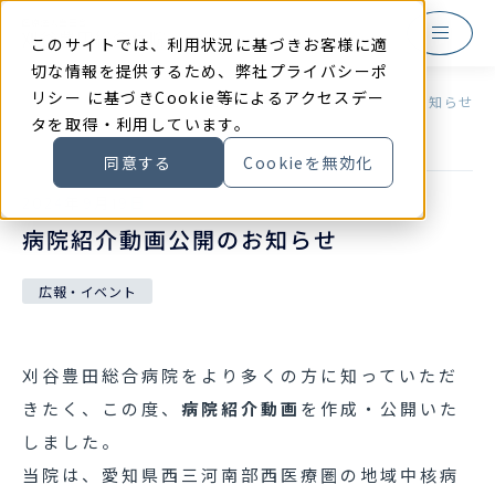
本
文
に
このサイトでは、利用状況に基づきお客様に適
ス
キ
切な情報を提供するため、弊社
プライバシーポ
ッ
リシー
に基づきCookie等によるアクセスデー
プ
TOP
お知らせ
病院紹介動画公開のお知らせ
す
タを取得・利用しています。
る
同意する
Cookieを無効化
2024
年
9
月
19
日
病院紹介動画公開のお知らせ
広報・イベント
刈谷豊田総合病院をより多くの方に知っていただ
きたく、この度、
病院紹介動画
を作成・公開いた
しました。
当院は、愛知県西三河南部西医療圏の地域中核病