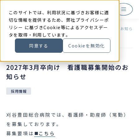
本
文
に
このサイトでは、利用状況に基づきお客様に適
ス
キ
切な情報を提供するため、弊社
プライバシーポ
ッ
リシー
に基づきCookie等によるアクセスデー
プ
TOP
お知らせ
2027年3月卒向け 看護職募集開始のお知らせ
す
タを取得・利用しています。
る
同意する
Cookieを無効化
2026
年
2
月
5
日
2027年3月卒向け 看護職募集開始のお
知らせ
採用情報
刈谷豊田総合病院では、看護師・助産師（常勤）
を募集しております。
募集要項は
こちら