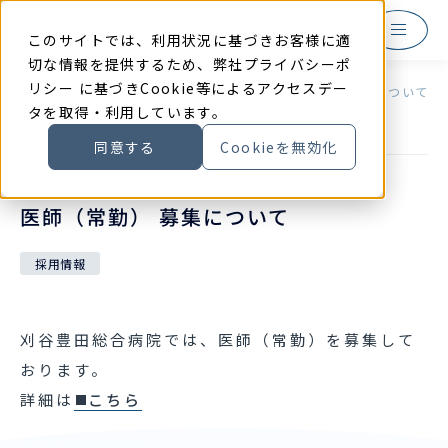
本
文
に
このサイトでは、利用状況に基づきお客様に適
ス
キ
切な情報を提供するため、弊社
プライバシーポ
ッ
リシー
に基づきCookie等によるアクセスデー
プ
TOP
お知らせ
医師（常勤） 募集について
す
タを取得・利用しています。
る
同意する
Cookieを無効化
2025
年
2
月
6
日
医師（常勤） 募集について
採用情報
刈谷豊田総合病院では、医師（常勤）を募集して
おります。
詳細は
こちら