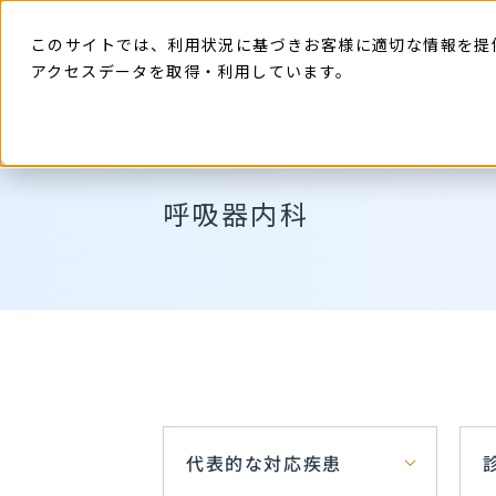
本
文
に
このサイトでは、利用状況に基づきお客様に適切な情報を提
ス
キ
アクセスデータを取得・利用しています。
ッ
プ
す
る
呼吸器内科
代表的な対応疾患