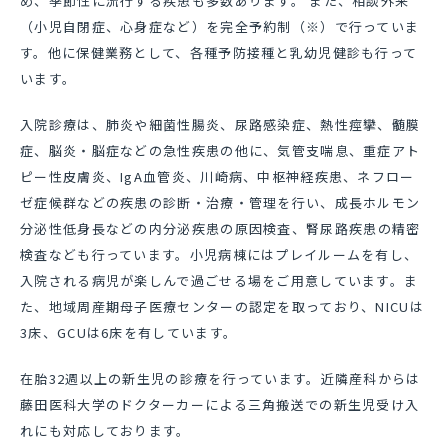
め、季節性に流行する疾患も多数あります。 また、相談外来
（小児自閉症、心身症など）を完全予約制（※）で行っていま
す。他に保健業務として、各種予防接種と乳幼児健診も行って
います。
入院診療は、肺炎や細菌性腸炎、尿路感染症、熱性痙攣、髄膜
症、脳炎・脳症などの急性疾患の他に、気管支喘息、重症アト
ピー性皮膚炎、IgA血管炎、川崎病、中枢神経疾患、ネフロー
ゼ症候群などの疾患の診断・治療・管理を行い、成長ホルモン
分泌性低身長などの内分泌疾患の原因検査、腎尿路
疾患の精密
検査なども行っています。小児病棟にはプレイルームを有し、
入院される病児が楽しんで過ごせる場をご用意しています。ま
た、地域周産期母子医療センターの認定を取っており、NICUは
3床、GCUは6床を有しています。
在胎32週以上の新生児の診療を行っています。近隣産科からは
藤田医科大学のドクターカーによる三角搬送での新生児受け入
れにも対応しております。