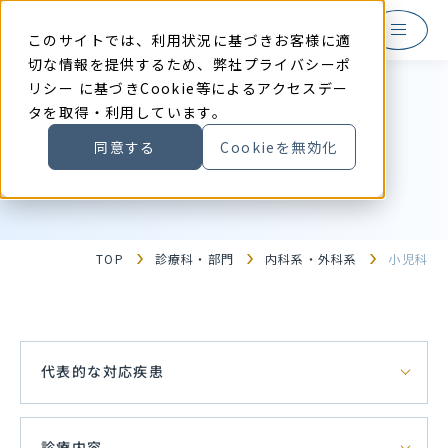
本
文
に
このサイトでは、利用状況に基づきお客様に適
ス
キ
切な情報を提供するため、弊社
プライバシーポ
ッ
リシー
に基づきCookie等によるアクセスデー
プ
す
タを取得・利用しています。
る
小児科
同意する
Cookieを無効化
TOP
診療科・部門
内科系・外科系
小児科
代表的な対応疾患
診療内容