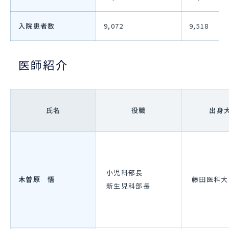
入院患者数
9,072
9,518
医師紹介
氏名
役職
出身
小児科部長
木曽原 悟
藤田医科大
新生児科部長