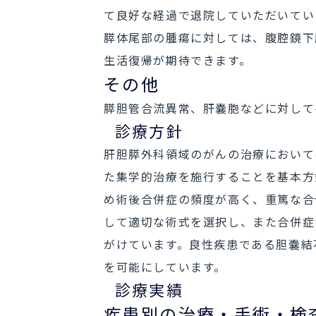
て良好な経過で退院していただいてい
膵体尾部の腫瘍に対しては、腹腔鏡下
生活復帰が期待できます。
その他
膵胆管合流異常、肝嚢胞などに対して
診療方針
肝胆膵外科領域のがんの治療において
た集学的治療を施行することを基本方
め術後合併症の頻度が高く、重篤な合
して適切な術式を選択し、また合併症
がけています。良性疾患である胆嚢結
を可能にしています。
診療実績
疾患別の治療・手術・検