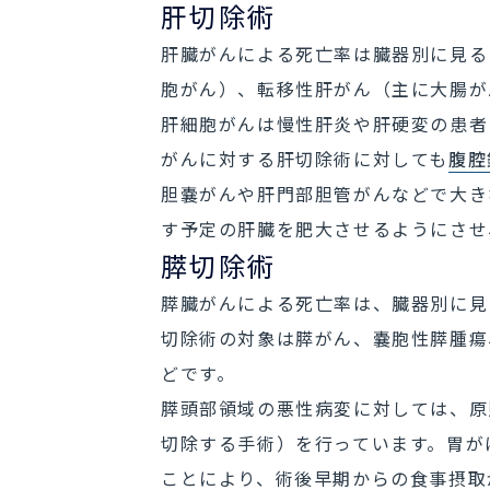
肝切除術
肝臓がんによる死亡率は臓器別に見る
胞がん）、転移性肝がん（主に大腸が
肝細胞がんは慢性肝炎や肝硬変の患者
がんに対する肝切除術に対しても
腹腔
胆嚢がんや肝門部胆管がんなどで大き
す予定の肝臓を肥大させるようにさせ
膵切除術
膵臓がんによる死亡率は、臓器別に見
切除術の対象は膵がん、嚢胞性膵腫瘍
どです。
膵頭部領域の悪性病変に対しては、原
切除する手術）を行っています。胃が
ことにより、術後早期からの食事摂取