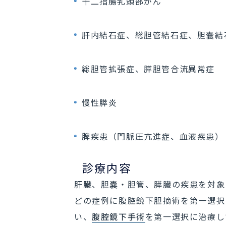
十二指腸乳頭部がん
肝内結石症、総胆管結石症、胆嚢結
総胆管拡張症、膵胆管合流異常症
慢性膵炎
脾疾患（門脈圧亢進症、血液疾患）
診療内容
肝臓、胆嚢・胆管、膵臓の疾患を対象
どの症例に腹腔鏡下胆摘術を第一選択
い、
腹腔鏡下手術
を第一選択に治療し