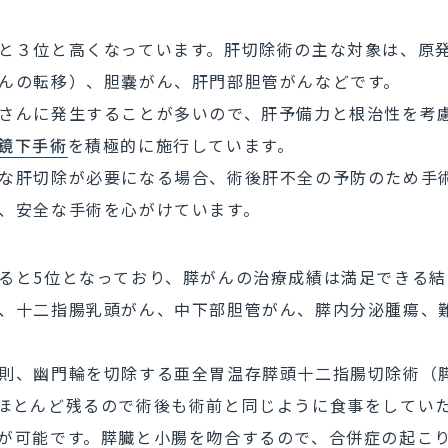
と３位と高くなっています。肝切除術の主な対象は、原
んの転移）、胆嚢がん、肝門部胆管がんなどです。
さんに発生することが多いので、肝予備力と根治性を考
鏡下手術
を積極的に施行しています。
な肝切除が必要になる場合、術後肝不全の予防のため手
、安全な手術を心がけています。
ると5位となっており、膵がんの治療成績は満足できる結
、十二指腸乳頭がん、中下部胆管がん、膵内分泌腫瘍、
則、幽門輪を切除する亜全胃温存膵頭十二指腸切除術（
ほとんど残るので術後も術前と同じように食事をしてい
が可能です。膵臓と小腸を吻合するので、合併症の起こ