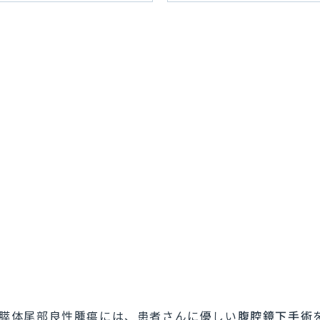
膵体尾部良性腫瘍には、患者さんに優しい
腹腔鏡下手術