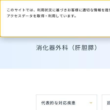
本
文
に
このサイトでは、利用状況に基づきお客様に適切な情報を提
ス
キ
アクセスデータを取得・利用しています。
ッ
プ
す
る
消化器外科（肝胆膵）
代表的な対応疾患